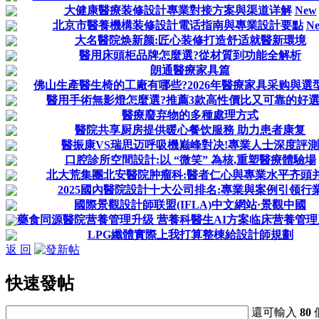
大健康醫療装修設計專業對接方案與渠道详解
New
北京市醫養機構装修設計電话指南與專業設計要點
N
大名醫院焕新颜:匠心装修打造舒适就醫新環境
醫用床頭柜品牌怎麼選?從材質到功能全解析
朗通醫療家具篇
佛山生產醫生椅的工廠有哪些?2026年醫療家具采购與選
醫用手術無影燈怎麼選?推薦3款高性價比又可靠的好選
醫療廢弃物的多種處理方式
醫院共享厨房提供暖心餐饮服務 助力患者康复
醫振康VS瑞思迈呼吸機巅峰對决!專業人士深度評測
口腔診所空間設計:以 “微笑” 為核,重塑醫療體驗場
北大荒集團北安醫院肿瘤科:醫者仁心與專業水平齐頭
2025國內醫院設計十大公司排名:專業與案例引领行
國際景觀設計師联盟(IFLA)中文網站·景觀中國
藥食同源醫院营養管理升级 营養科醫生AI方案临床营養管
LPG纖體實際上我打算整棟給設計師規劃
返 回
快速發帖
還可輸入
80