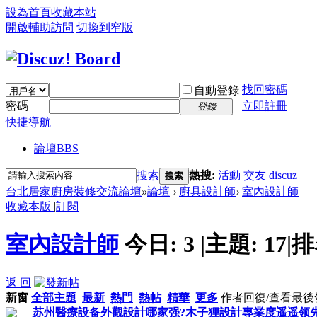
設為首頁
收藏本站
開啟輔助訪問
切換到窄版
找回密碼
自動登錄
密碼
立即註冊
登錄
快捷導航
論壇
BBS
搜索
熱搜:
活動
交友
discuz
搜索
台北居家廚房裝修交流論壇
»
論壇
›
廚具設計師
›
室內設計師
收藏本版
|
訂閱
室內設計師
今日:
3
|
主題:
17
|
排
返 回
新窗
全部主題
最新
熱門
熱帖
精華
更多
作者
回復/查看
最後
苏州醫療設备外觀設計哪家强?木子狸設計專業度遥遥领